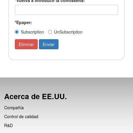
*
Vuelva a introducir la contraseña:
*
Epaper:
Subscription
UnSubscription
Acerca de EE.UU.
Compañía
Control de calidad
R&D